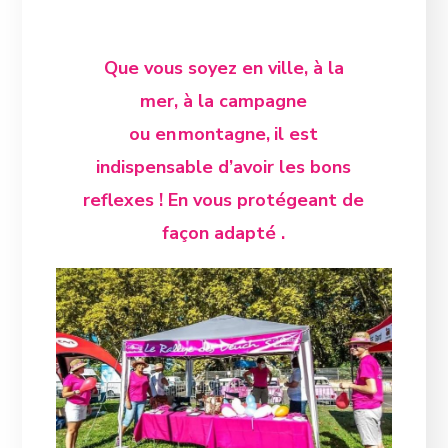
Que vous soyez en ville,
à la
mer, à la campagne
ou en
montagne,
il est
indispensable d’avoir les bons
reflexes ! En vous protégeant de
façon adapté .