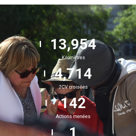
14,784
Kilomètres
4,995
2CV croisées
151
Actions menées
2