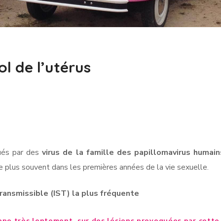
l de l’utérus
qués par des
virus de la famille des papillomavirus
humain
 le plus souvent dans les premières années de la vie sexuelle
.
transmissible (IST) la plus fréquente
ppe très lentement, sur des lésions provoquées par cette i