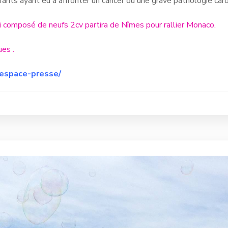
nts ayant eu a affronter un cancer ou une grave pathologie card
 composé de neufs 2cv partira de Nîmes pour rallier Monaco.
ues .
espace-presse/