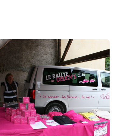
St germain sur morin 2
##02 St-Germain sur Morin