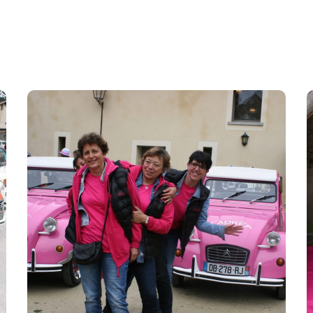
St germain sur morin 1
##02 St-Germain sur Morin