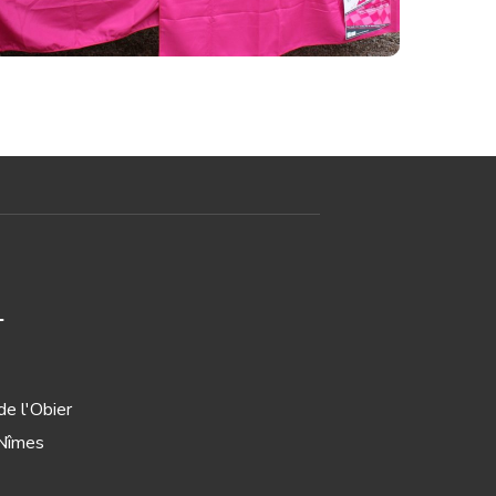
#2016
T
e l'Obier
Nîmes