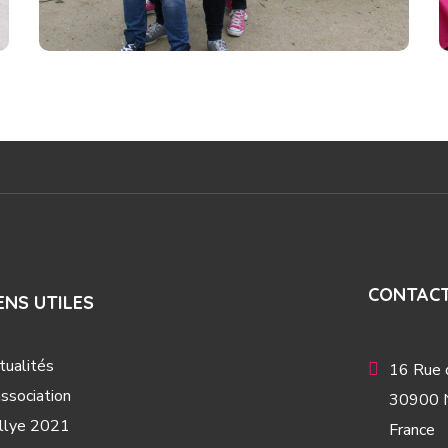
#2016
CONTAC
ENS UTILES
tualités
16 Rue d
association
30900 
llye 2021
France