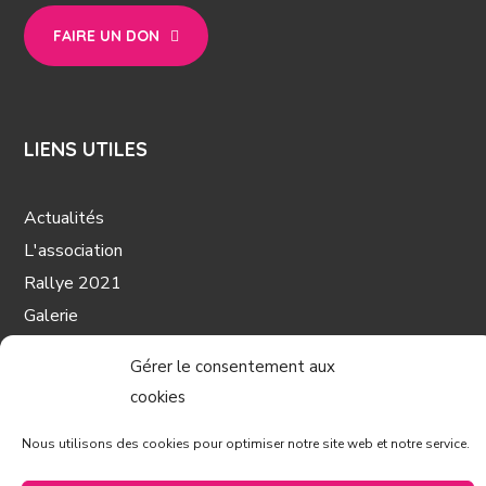
FAIRE UN DON
LIENS UTILES
Actualités
L'association
Rallye 2021
Galerie
Nos coups de cœur
Gérer le consentement aux
Partenaires
cookies
Contact
Mentions légales
Nous utilisons des cookies pour optimiser notre site web et notre service.