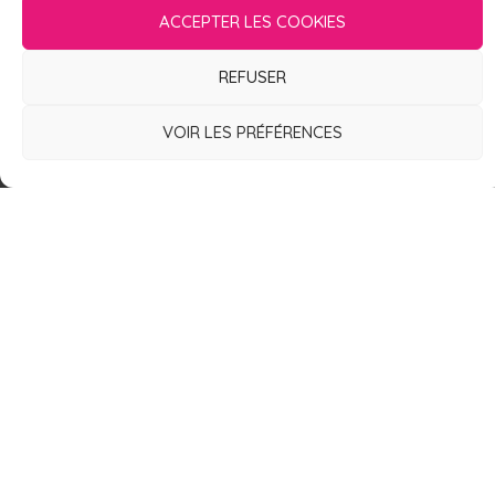
ACCEPTER LES COOKIES
CONTACT
REFUSER
VOIR LES PRÉFÉRENCES
16 Rue de l'Obier
30900 Nîmes
France
lesdeuchesses@free.fr
06.82.91.08.99