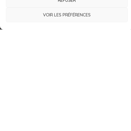
REFUSER
CONTACT
VOIR LES PRÉFÉRENCES
16 Rue de l'Obier
30900 Nîmes
France
lesdeuchesses@free.fr
06.82.91.08.99
Copyright © 2021 Les Deuch’s | Réalisation et