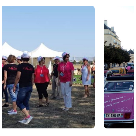
Caen 1
##01 Caen
#2018