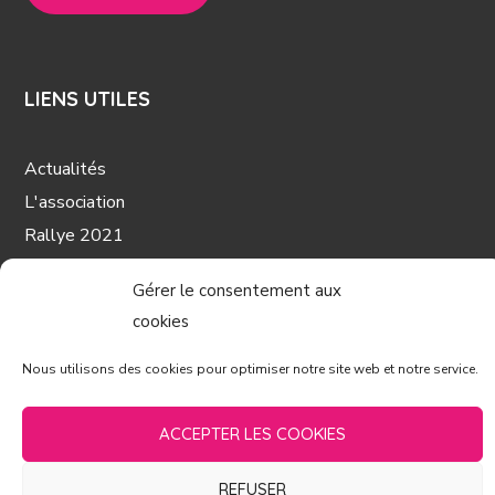
LIENS UTILES
Actualités
L'association
Rallye 2021
Galerie
Gérer le consentement aux
Nos coups de cœur
cookies
Partenaires
Contact
Nous utilisons des cookies pour optimiser notre site web et notre service.
Mentions légales
ACCEPTER LES COOKIES
REFUSER