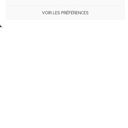
CONTACT
VOIR LES PRÉFÉRENCES
16 Rue de l'Obier
30900 Nîmes
France
lesdeuchesses@free.fr
06.82.91.08.99
Copyright © 2021 Les Deuch’s | Réalisation et