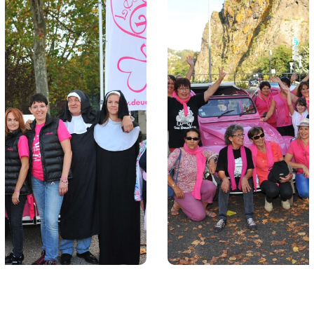
Puy en Velay 2
##05 Le puy en velay
#2014