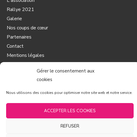
L'association
Rallye 2021
Galerie
Nos coups de cœur
Partenaires
Contact
Mentions légales
Gérer le consentement aux
cookies
CONTACT
Nous utilisons des cookies pour optimiser notre site web et notre service.
16 Rue de l'Obier
ACCEPTER LES COOKIES
30900 Nîmes
REFUSER
France