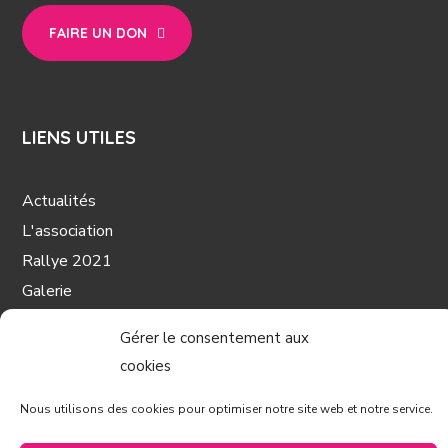
FAIRE UN DON
LIENS UTILES
Actualités
L'association
Rallye 2021
Galerie
Nos coups de cœur
Gérer le consentement aux
Partenaires
cookies
Contact
Mentions légales
Nous utilisons des cookies pour optimiser notre site web et notre service.