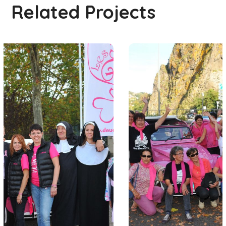
Related Projects
Puy en Velay 2
##05 Le puy en velay
#2014