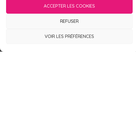
ACCEPTER LES COOKIES
CONTACT
REFUSER
VOIR LES PRÉFÉRENCES
16 Rue de l'Obier
30900 Nîmes
France
lesdeuchesses@free.fr
06.82.91.08.99