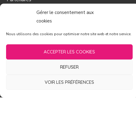
Contact
Gérer le consentement aux
Mentions légales
cookies
Nous utilisons des cookies pour optimiser notre site web et notre service.
CONTACT
ACCEPTER LES COOKIES
REFUSER
16 Rue de l'Obier
30900 Nîmes
VOIR LES PRÉFÉRENCES
France
lesdeuchesses@free.fr
06.82.91.08.99