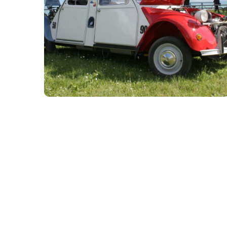
Annecy 1
##07 Annecy
#2016