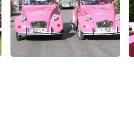
Annecy 2
##07 Annecy
#2016