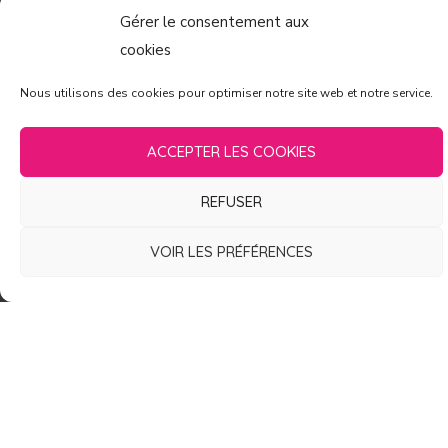
Gérer le consentement aux
cookies
LIENS UTILES
Nous utilisons des cookies pour optimiser notre site web et notre service.
Actualités
ACCEPTER LES COOKIES
L'association
Rallye 2021
REFUSER
Galerie
VOIR LES PRÉFÉRENCES
Nos coups de cœur
Partenaires
Contact
Mentions légales