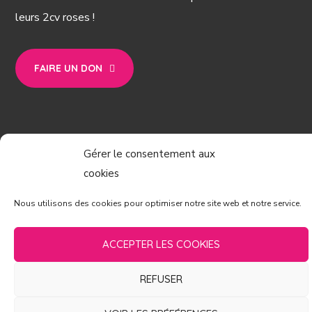
leurs 2cv roses !
FAIRE UN DON
LIENS UTILES
Gérer le consentement aux
cookies
Actualités
Nous utilisons des cookies pour optimiser notre site web et notre service.
L'association
Rallye 2021
ACCEPTER LES COOKIES
Galerie
Nos coups de cœur
REFUSER
Partenaires
Contact