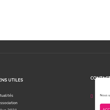
CONTAC
ENS UTILES
tualités
Nous ut
16 Rue d
association
30900 
ACC