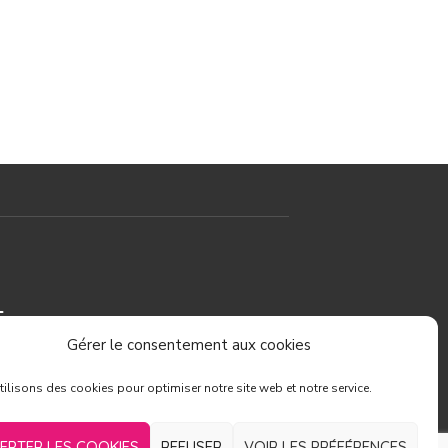
T
Gérer le consentement aux cookies
ilisons des cookies pour optimiser notre site web et notre service.
e l'Obier
Nîmes
EPTER LES COOKIES
REFUSER
VOIR LES PRÉFÉRENCES